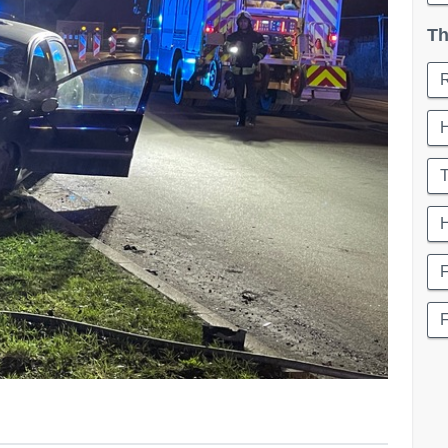
Th
T
H