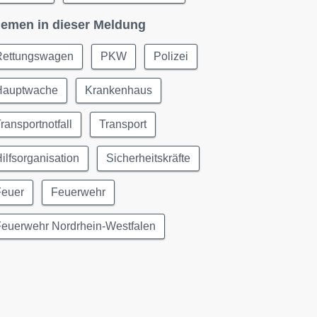
emen in dieser Meldung
Rettungswagen
PKW
Polizei
Hauptwache
Krankenhaus
ransportnotfall
Transport
ilfsorganisation
Sicherheitskräfte
Feuer
Feuerwehr
Feuerwehr Nordrhein-Westfalen