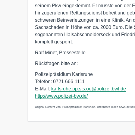
seinem Pkw eingeklemmt. Er musste von der 
hinzugerufenen Rettungsdienst befreit und ge
schweren Beinverletzungen in eine Klinik. An
Sachschaden in Höhe von ca. 2000 Euro. Die 
sogenannten Halsabschneiderseck und Friedrich
komplett gesperrt.
Ralf Minet, Pressestelle
Rückfragen bitte an:
Polizeipräsidium Karlsruhe
Telefon: 0721 666-1111
E-Mail:
karlsruhe.pp.sts.oe@polizei.bwl.de
http://www.polizei-bw.de/
Original-Content von: Polizeipräsidium Karlsruhe, übermittelt durch news aktuell