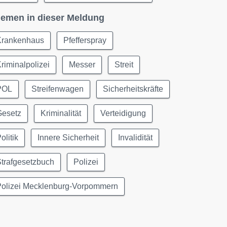
emen in dieser Meldung
Krankenhaus
Pfefferspray
riminalpolizei
Messer
Streit
POL
Streifenwagen
Sicherheitskräfte
Gesetz
Kriminalität
Verteidigung
olitik
Innere Sicherheit
Invalidität
trafgesetzbuch
Polizei
Polizei Mecklenburg-Vorpommern