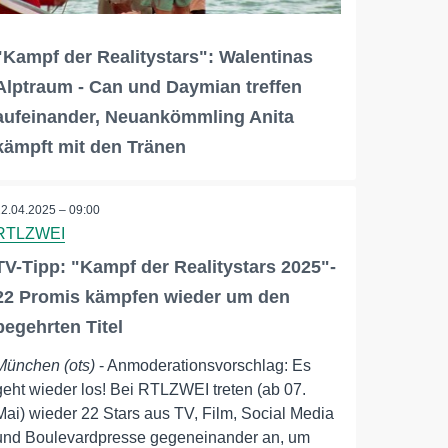
"Kampf der Realitystars": Walentinas
Alptraum - Can und Daymian treffen
aufeinander, Neuankömmling Anita
kämpft mit den Tränen
22.04.2025 – 09:00
RTLZWEI
TV-Tipp: "Kampf der Realitystars 2025"-
22 Promis kämpfen wieder um den
begehrten Titel
München (ots)
- Anmoderationsvorschlag: Es
geht wieder los! Bei RTLZWEI treten (ab 07.
Mai) wieder 22 Stars aus TV, Film, Social Media
und Boulevardpresse gegeneinander an, um