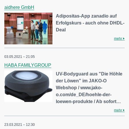
aidhere GmbH
Adipositas-App zanadio auf
Erfolgskurs - auch ohne DHDL-
Deal
mehr
03.05.2021 – 21:05
HABA FAMILYGROUP
UV-Bodyguard aus "Die Höhle
der Löwen" im JAKO-O
Webshop / www.jako-
o.com/de_DE/hoehle-der-
loewen-produkte / Ab sofort…
mehr
23.03.2021 – 12:30