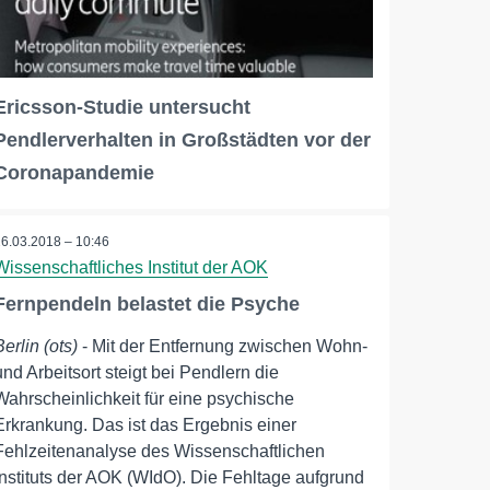
Ericsson-Studie untersucht
Pendlerverhalten in Großstädten vor der
Coronapandemie
26.03.2018 – 10:46
Wissenschaftliches Institut der AOK
Fernpendeln belastet die Psyche
Berlin (ots)
- Mit der Entfernung zwischen Wohn-
und Arbeitsort steigt bei Pendlern die
Wahrscheinlichkeit für eine psychische
Erkrankung. Das ist das Ergebnis einer
Fehlzeitenanalyse des Wissenschaftlichen
Instituts der AOK (WIdO). Die Fehltage aufgrund