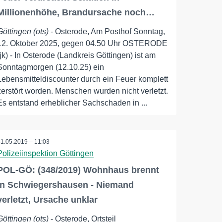
Millionenhöhe, Brandursache noch…
Göttingen (ots)
- Osterode, Am Posthof Sonntag,
12. Oktober 2025, gegen 04.50 Uhr OSTERODE
(jk) - In Osterode (Landkreis Göttingen) ist am
Sonntagmorgen (12.10.25) ein
Lebensmitteldiscounter durch ein Feuer komplett
zerstört worden. Menschen wurden nicht verletzt.
Es entstand erheblicher Sachschaden in ...
31.05.2019 – 11:03
Polizeiinspektion Göttingen
POL-GÖ: (348/2019) Wohnhaus brennt
in Schwiegershausen - Niemand
verletzt, Ursache unklar
Göttingen (ots)
- Osterode, Ortsteil