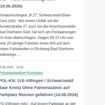
(19.06.2026)
Donaueschingen, B 27, Schwarzwald-Baar-
Kreis (ots)
- Bei einem Unfall auf der
Bundesstraße 27, kurz vor der Anschlussstelle
Bad Dürrheim-Süd, hat sich am Freitagmorgen
ein Auto überschlagen. Gegen 09.15 Uhr war
eine 20-jährige Fahrerin eines KIA auf dem
linken Fahrstreifen in Richtung Bad Dürrheim
unterwegs. ...
15.06.2026 – 13:02
Polizeipräsidium Konstanz
POL-KN: (VS-Villingen / Schwarzwald
Baar Kreis) Ohne Fahrerlaubnis auf
Parkplatz Rennen gefahren (14.06.2026)
VS-Villingen (ots)
- Auf einem Parkplatz an der