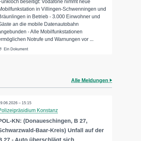
Funkloch beseitigt: Vodafone nimmt neue
Mobilfunkstation in Villingen-Schwenningen und
Bräunlingen in Betrieb - 3.000 Einwohner und
Gäste an die mobile Datenautobahn
angebunden - Alle Mobilfunkstationen
ermöglichen Notrufe und Warnungen vor ...
Ein Dokument
Alle Meldungen
19.06.2026 – 15:15
Polizeipräsidium Konstanz
POL-KN: (Donaueschingen, B 27,
Schwarzwald-Baar-Kreis) Unfall auf der
B 27 - Auto überschlägt sich