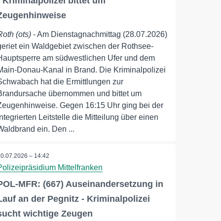
- Kriminalpolizei bittet um
Zeugenhinweise
Roth (ots)
- Am Dienstagnachmittag (28.07.2026)
geriet ein Waldgebiet zwischen der Rothsee-
Hauptsperre am südwestlichen Ufer und dem
Main-Donau-Kanal in Brand. Die Kriminalpolizei
Schwabach hat die Ermittlungen zur
Brandursache übernommen und bittet um
Zeugenhinweise. Gegen 16:15 Uhr ging bei der
Integrierten Leitstelle die Mitteilung über einen
Waldbrand ein. Den ...
20.07.2026 – 14:42
Polizeipräsidium Mittelfranken
POL-MFR: (667) Auseinandersetzung in
Lauf an der Pegnitz - Kriminalpolizei
sucht wichtige Zeugen