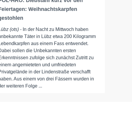
POL-HRO: Diebstahl kurz vor den
Feiertagen: Weihnachtskarpfen
gestohlen
Lübz (ots)
- In der Nacht zu Mittwoch haben
unbekannte Täter in Lübz etwa 200 Kilogramm
Lebendkarpfen aus einem Fass entwendet.
Dabei sollen die Unbekannten ersten
Erkenntnissen zufolge sich zunächst Zutritt zu
einem angemieteten und umfriedeten
Privatgelände in der Lindenstraße verschafft
haben. Aus einem von drei Fässern wurden in
der weiteren Folge ...