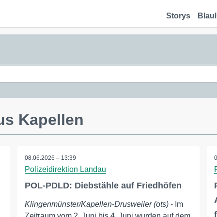
Storys
Blaul
us Kapellen
08.06.2026 – 13:39
Polizeidirektion Landau
POL-PDLD: Diebstähle auf Friedhöfen
Klingenmünster/Kapellen-Drusweiler (ots)
- Im
Zeitraum vom 2. Juni bis 4. Juni wurden auf dem