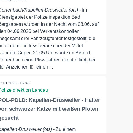
Dörrenbach/Kapellen-Drusweiler (ots)
- Im
Dienstgebiet der Polizeiinspektion Bad
Bergzabern wurden in der Nacht vom 03.06. auf
den 04.06.2026 bei Verkehrskontrollen
insgesamt drei Fahrzeugführer festgestellt, die
unter dem Einfluss berauschender Mittel
standen. Gegen 21:05 Uhr wurde im Bereich
Dörrenbach eine Pkw-Fahrerin kontrolliert, bei
der Anzeichen für einen ...
12.01.2026 – 07:48
Polizeidirektion Landau
POL-PDLD: Kapellen-Drusweiler - Halter
von schwarzer Katze mit weißen Pfoten
gesucht
Kapellen-Drusweiler (ots)
- Zu einem