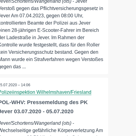
Jever/Schortens/Wangerland (ots)
- Jever
Verstoß gegen das Pflichtversicherungsgesetz in
Jever Am 07.04.2023, gegen 08:00 Uhr,
kontrollierten Beamte der Polizei aus Jever
einen 28-jährigen E-Scooter-Fahrer im Bereich
der Ladestraße in Jever. Im Rahmen der
Kontrolle wurde festgestellt, dass für den Roller
kein Versicherungsschutz bestand. Gegen den
Mann wurde ein Strafverfahren wegen Verstoßes
gegen das ...
05.07.2020 – 14:06
Polizeiinspektion Wilhelmshaven/Friesland
POL-WHV: Pressemeldung des PK
Jever 03.07.2020 - 05.07.2020
Jever/Schortens/Wangerland (ots)
-
Wechselseitige gefährliche Körperverletzung Am