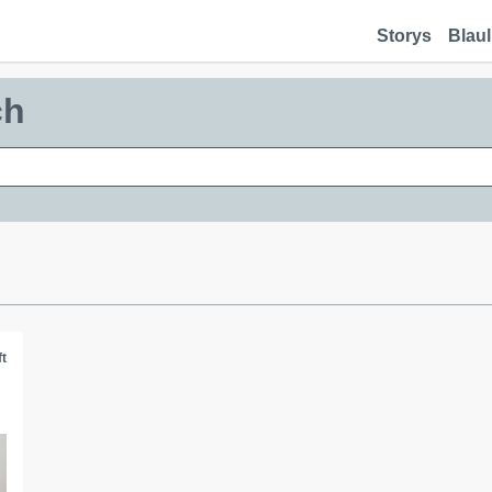
Storys
Blaul
ch
t