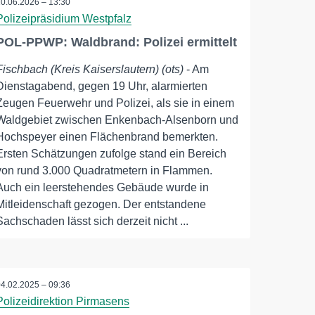
10.06.2026 – 13:30
Polizeipräsidium Westpfalz
POL-PPWP: Waldbrand: Polizei ermittelt
Fischbach (Kreis Kaiserslautern) (ots)
- Am
Dienstagabend, gegen 19 Uhr, alarmierten
Zeugen Feuerwehr und Polizei, als sie in einem
Waldgebiet zwischen Enkenbach-Alsenborn und
Hochspeyer einen Flächenbrand bemerkten.
Ersten Schätzungen zufolge stand ein Bereich
von rund 3.000 Quadratmetern in Flammen.
Auch ein leerstehendes Gebäude wurde in
Mitleidenschaft gezogen. Der entstandene
Sachschaden lässt sich derzeit nicht ...
04.02.2025 – 09:36
Polizeidirektion Pirmasens