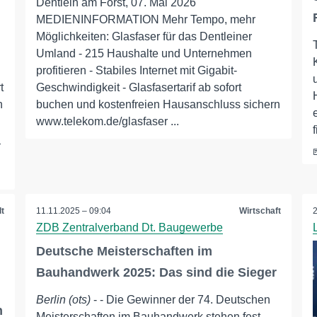
Dentlein am Forst, 07. Mai 2026
MEDIENINFORMATION Mehr Tempo, mehr
Möglichkeiten: Glasfaser für das Dentleiner
Umland - 215 Haushalte und Unternehmen
profitieren - Stabiles Internet mit Gigabit-
t
Geschwindigkeit - Glasfasertarif ab sofort
n
buchen und kostenfreien Hausanschluss sichern
www.telekom.de/glasfaser ...
_
t
11.11.2025 – 09:04
Wirtschaft
ZDB Zentralverband Dt. Baugewerbe
Deutsche Meisterschaften im
Bauhandwerk 2025: Das sind die Sieger
Berlin (ots)
- - Die Gewinner der 74. Deutschen
h
Meisterschaften im Bauhandwerk stehen fest -