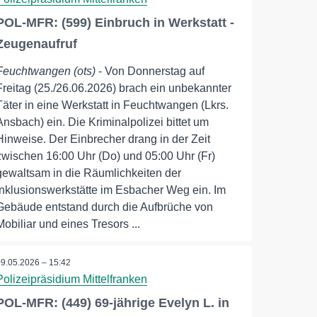
POL-MFR: (599) Einbruch in Werkstatt -
Zeugenaufruf
Feuchtwangen (ots)
- Von Donnerstag auf
Freitag (25./26.06.2026) brach ein unbekannter
Täter in eine Werkstatt in Feuchtwangen (Lkrs.
Ansbach) ein. Die Kriminalpolizei bittet um
Hinweise. Der Einbrecher drang in der Zeit
zwischen 16:00 Uhr (Do) und 05:00 Uhr (Fr)
gewaltsam in die Räumlichkeiten der
Inklusionswerkstätte im Esbacher Weg ein. Im
Gebäude entstand durch die Aufbrüche von
Mobiliar und eines Tresors ...
09.05.2026 – 15:42
Polizeipräsidium Mittelfranken
POL-MFR: (449) 69-jährige Evelyn L. in