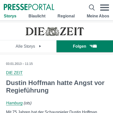
Storys
Blaulicht
Regional
Meine Abos
Alle Storys
Folgen
03.01.2013 – 11:15
DIE ZEIT
Dustin Hoffman hatte Angst vor
Regieführung
Hamburg
(ots)
Mit 75 Jahren hat der Schauspieler Dustin Hoffman