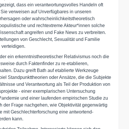
zeigt, dass ein verantwortungsvolles Handeln oft
 Sie verweisen auf Unverfügbares in unseren
rhersagen oder wahrscheinlichkeitstheoretisch
populistische und rechtextreme Akteur*innen solche
issenschaft angreifen und Fake News zu verbreiten.
rstellungen von Geschlecht, Sexualität und Familie
verteidigen.
er ein erkenntnistheoretischer Relativismus noch die
lsweise durch Faktenfinder zu re-etablieren,
lten. Dazu greift Bath auf etablierte Werkzeuge
piel Standpunkttheorien oder Ansätze, die die Subjekte
ältnisse und Verantwortung als Teil der Produktion von
projekte - einer exemplarischen Untersuchung
a-Pandemie und einer laufenden empirischen Studie zu
h der Frage nachgehen, wie Objektivität gegenwärtig
wie mit Geschlechterforschung eine antwortend-
werden kann.