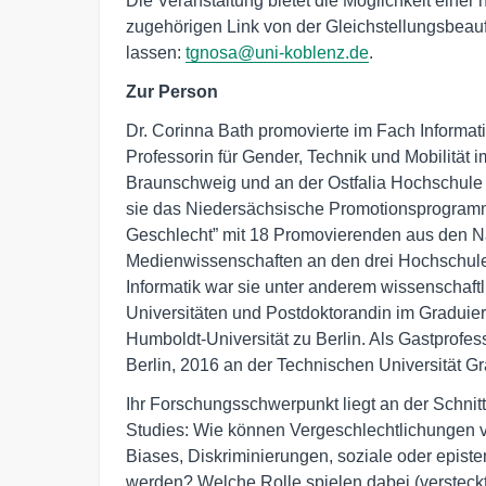
Die Veranstaltung bietet die Möglichkeit einer
zugehörigen Link von der Gleichstellungsbeauf
lassen:
tgnosa@uni-koblenz.de
.
Zur Person
Dr. Corinna Bath promovierte im Fach Informat
Professorin für Gender, Technik und Mobilität
Braunschweig und an der Ostfalia Hochschule 
sie das Niedersächsische Promotionsprogram
Geschlecht” mit 18 Promovierenden aus den Nat
Medienwissenschaften an den drei Hochschul
Informatik war sie unter anderem wissenschaftl
Universitäten und Postdoktorandin im Graduier
Humboldt-Universität zu Berlin. Als Gastprofes
Berlin, 2016 an der Technischen Universität Gr
Ihr Forschungsschwerpunkt liegt an der Schnit
Studies: Wie können Vergeschlechtlichungen v
Biases, Diskriminierungen, soziale oder epist
werden? Welche Rolle spielen dabei (verstec