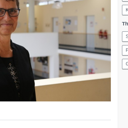
Th
S
P