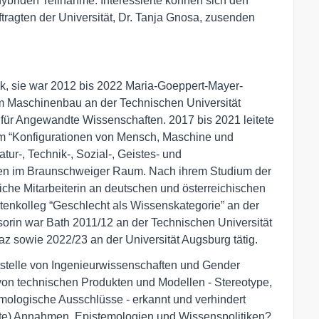
 hybriden Teilnahme. Interessierte können sich den
tragten der Universität, Dr. Tanja Gnosa, zusenden
ik, sie war 2012 bis 2022 Maria-Goeppert-Mayer-
 im Maschinenbau an der Technischen Universität
für Angewandte Wissenschaften. 2017 bis 2021 leitete
m “Konfigurationen von Mensch, Maschine und
ur-, Technik-, Sozial-, Geistes- und
en im Braunschweiger Raum. Nach ihrem Studium der
iche Mitarbeiterin an deutschen und österreichischen
tenkolleg “Geschlecht als Wissenskategorie” an der
sorin war Bath 2011/12 an der Technischen Universität
az sowie 2022/23 an der Universität Augsburg tätig.
tstelle von Ingenieurwissenschaften und Gender
on technischen Produkten und Modellen - Stereotype,
emologische Ausschlüsse - erkannt und verhindert
kte) Annahmen, Epistemologien und Wissenspolitiken?