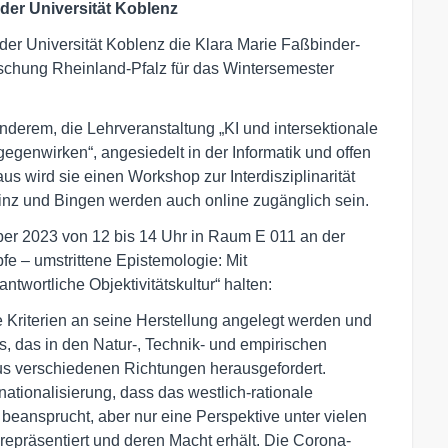
der Universität Koblenz
er Universität Koblenz die Klara Marie Faßbinder-
rschung Rheinland-Pfalz für das Wintersemester
nderem, die Lehrveranstaltung „KI und intersektionale
egenwirken“, angesiedelt in der Informatik und offen
aus wird sie einen Workshop zur Interdisziplinarität
nz und Bingen werden auch online zugänglich sein.
ber 2023 von 12 bis 14 Uhr in Raum E 011 an der
 – umstrittene Epistemologie: Mit
twortliche Objektivitätskultur“ halten:
e Kriterien an seine Herstellung angelegt werden und
s, das in den Natur-, Technik- und empirischen
us verschiedenen Richtungen herausgefordert.
ationalisierung, dass das westlich-rationale
beansprucht, aber nur eine Perspektive unter vielen
en repräsentiert und deren Macht erhält. Die Corona-