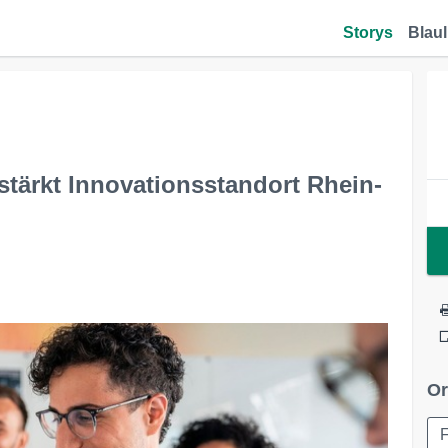
Storys
Blaul
tärkt Innovationsstandort Rhein-
Or
F