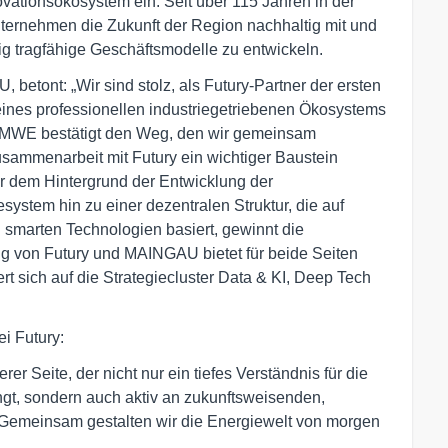
vationsökosystem ein. Seit über 115 Jahren in der
nternehmen die Zukunft der Region nachhaltig mit und
tig tragfähige Geschäftsmodelle zu entwickeln.
betont: „Wir sind stolz, als Futury-Partner der ersten
ines professionellen industriegetriebenen Ökosystems
BMWE bestätigt den Weg, den wir gemeinsam
ammenarbeit mit Futury ein wichtiger Baustein
or dem Hintergrund der Entwicklung der
ystem hin zu einer dezentralen Struktur, die auf
 smarten Technologien basiert, gewinnt die
 von Futury und MAINGAU bietet für beide Seiten
t sich auf die Strategiecluster Data & KI, Deep Tech
i Futury:
r Seite, der nicht nur ein tiefes Verständnis für die
gt, sondern auch aktiv an zukunftsweisenden,
 Gemeinsam gestalten wir die Energiewelt von morgen