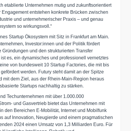
h etablierte Unternehmen mutig und zukunftsorientiert
ihr Engagement entstehen konkrete Brücken zwischen
ndustrie und unternehmerischer Praxis – und genau
system so wirkungsvoll.“
enes Startup Ökosystem mit Sitz in Frankfurt am Main.
ernehmen, Investor:innen und der Politik fördert
 Gründungen und den strukturierten Transfer
 ist es, ein dynamisches und professionell vernetztes
eine von bundesweit 10 Startup Factories, die mit bis
efördert werden. Futury steht damit an der Spitze
 mit dem Ziel, aus der Rhein-Main-Region heraus
basierte Startups nachhaltig zu stärken.
 und Techunternehmen mit über 1.000.000
rom- und Gasvertrieb bietet das Unternehmen mit
in den Bereichen E-Mobilität, Internet und Mobilfunk
kus auf Innovation, Neugierde und einem pragmatischen
itenden 2024 einen Umsatz von 1,3 Milliarden Euro. Für