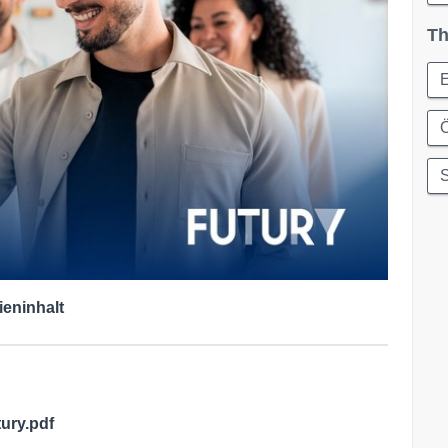
Th
S
ieninhalt
ury.pdf