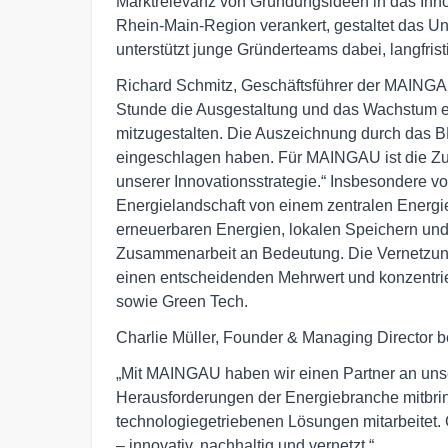
Marktrelevanz von Gründungsideen in das Inno
Rhein-Main-Region verankert, gestaltet das U
unterstützt junge Gründerteams dabei, langfris
Richard Schmitz, Geschäftsführer der MAINGAU, 
Stunde die Ausgestaltung und das Wachstum e
mitzugestalten. Die Auszeichnung durch das 
eingeschlagen haben. Für MAINGAU ist die Zus
unserer Innovationsstrategie.“ Insbesondere v
Energielandschaft von einem zentralen Energies
erneuerbaren Energien, lokalen Speichern und
Zusammenarbeit an Bedeutung. Die Vernetzung
einen entscheidenden Mehrwert und konzentrier
sowie Green Tech.
Charlie Müller, Founder & Managing Director be
„Mit MAINGAU haben wir einen Partner an unsere
Herausforderungen der Energiebranche mitbrin
technologiegetriebenen Lösungen mitarbeitet.
– innovativ, nachhaltig und vernetzt.“