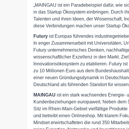
„MAINGAU ist ein Paradebeispiel dafür, wie sic
in das Startup Ökosystem einbringen. Durch 
Talenten und ihren Ideen, der Wissenschaft, I
diese Verbindungen machen unser Startup Öko
Futury
ist Europas führendes industriegetrieb
In enger Zusammenarbeit mit Universitäten, Unt
Futury unternehmerisches Denken, nachhaltige
wissenschaftlicher Exzellenz in den Markt. Ziel
Innovationsökosystem zu etablieren. Futury ist 
zu 10 Millionen Euro aus dem Bundeshaushalt g
einer neuen Gründungsdynamik in Deutschland
Deutschland als führenden Standort für wissens
MAINGAU
ist ein stark wachsendes Energie-
Kundenbeziehungen europaweit. Neben dem St
Sitz im Rhein-Main-Gebiet vielfältige Produkte 
und betreibt einen Onlineshop. Mit klarem Fo
Mindset erwirtschafteten die rund 350 Mitarbe