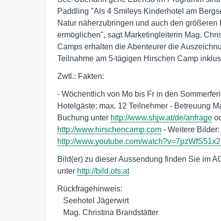
Paddling "Als 4 Smileys Kinderhotel am Bergse
Natur näherzubringen und auch den größeren 
ermöglichen", sagt Marketingleiterin Mag. Chr
Camps erhalten die Abenteurer die Auszeichnu
Teilnahme am 5-tägigen Hirschen Camp inklus
Zwtl.: Fakten:
- Wöchentlich von Mo bis Fr in den Sommerfer
Hotelgäste; max. 12 Teilnehmer - Betreuung 
Buchung unter
http://www.shjw.at/de/anfrage
od
http://www.hirschencamp.com
- Weitere Bilder
http://www.youtube.com/watch?v=7pzWfS51x2
Bild(er) zu dieser Aussendung finden Sie im A
unter
http://bild.ots.at
Rückfragehinweis:

   Seehotel Jägerwirt

   Mag. Christina Brandstätter
