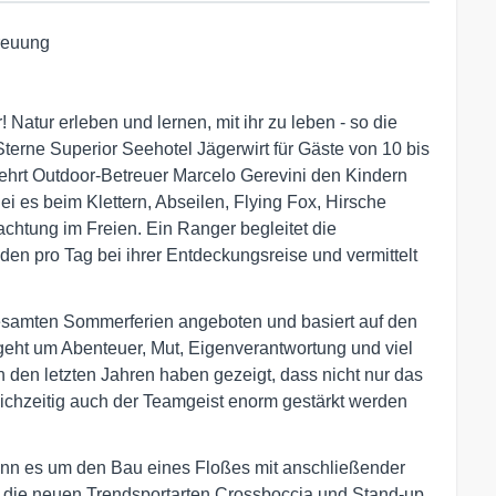
treuung
Natur erleben und lernen, mit ihr zu leben - so die
Sterne Superior Seehotel Jägerwirt für Gäste von 10 bis
ehrt Outdoor-Betreuer Marcelo Gerevini den Kindern
i es beim Klettern, Abseilen, Flying Fox, Hirsche
htung im Freien. Ein Ranger begleitet die
en pro Tag bei ihrer Entdeckungsreise und vermittelt
samten Sommerferien angeboten und basiert auf den
geht um Abenteuer, Mut, Eigenverantwortung und viel
 den letzten Jahren haben gezeigt, dass nicht nur das
ichzeitig auch der Teamgeist enorm gestärkt werden
wenn es um den Bau eines Floßes mit anschließender
 die neuen Trendsportarten Crossboccia und Stand-up