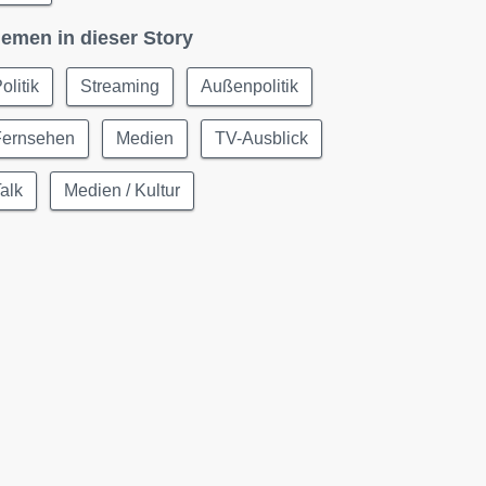
emen in dieser Story
olitik
Streaming
Außenpolitik
Fernsehen
Medien
TV-Ausblick
alk
Medien / Kultur