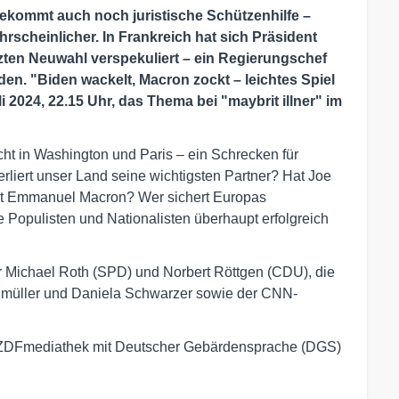
ekommt auch noch juristische Schützenhilfe –
rscheinlicher. In Frankreich hat sich Präsident
ten Neuwahl verspekuliert – ein Regierungschef
den. "
Biden wackelt, Macron zockt – leichtes Spiel
li 2024, 22.15 Uhr, das Thema bei "maybrit illner" im
ht in Washington und Paris – ein Schrecken für
erliert unser Land seine wichtigsten Partner? Hat Joe
bt Emmanuel Macron? Wer sichert Europas
e Populisten und Nationalisten überhaupt erfolgreich
ker Michael Roth (SPD) und Norbert Röttgen (CDU), die
enmüller und Daniela Schwarzer sowie der CNN-
er ZDFmediathek mit Deutscher Gebärdensprache (DGS)