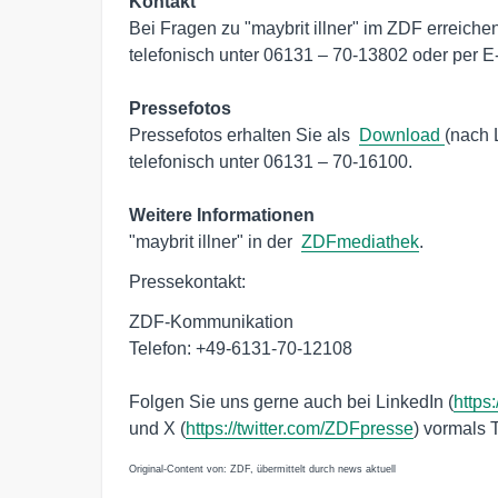
Kontakt
Bei Fragen zu "maybrit illner" im ZDF erreic
telefonisch unter 06131 – 70-13802 oder per E-
Pressefotos
Pressefotos erhalten Sie als  
Download 
(nach L
telefonisch unter 06131 – 70-16100. 

Weitere Informationen
"maybrit illner" in der  
ZDFmediathek
.
Pressekontakt:
ZDF-Kommunikation
Telefon: +49-6131-70-12108
Folgen Sie uns gerne auch bei LinkedIn (
https
und X (
https://twitter.com/ZDFpresse
) vormals T
Original-Content von: ZDF, übermittelt durch news aktuell