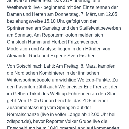
Schwarzen Meer reist. Das ZDF überträgt alle
Wettbewerb live - beginnend mit den Einzelrennen der
Damen und Herren am Donnerstag, 7. März, um 12.05
beziehungsweise 15.10 Uhr, gefolgt von den
Sprintrennen am Samstag und den Staffelwettbewerben
am Sonntag. Am Reportermikrofon melden sich
Christoph Hamm und Herbert Fritzenwenger,
Moderation und Analyse liegen in den Händen von
Alexander Ruda und Experte Sven Fischer.
Von Sotschi nach Lahti: Am Freitag, 8. März, kämpfen
die Nordischen Kombinierer in der finnischen
Wintersportmetropole um wichtige Weltcup-Punkte. Zu
den Favoriten zählt auch Weltmeister Eric Frenzel, der
im Gelben Trikot des Weltcup-Führenden an den Start
geht. Von 15.05 Uhr an berichtet das ZDF in einer
Zusammenfassung vom Springen auf der
Normalschanze (live in voller Länge ab 12.00 Uhr bei
zdfsport.de), bevor Reporter Volker Grube live die
Entscheidung beim 10-Kilometer-Langlauf kommentiert.