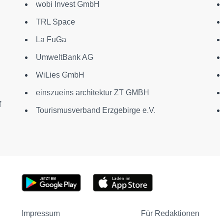
wobi Invest GmbH
TRL Space
La FuGa
UmweltBank AG
WiLies GmbH
einszueins architektur ZT GMBH
f
Tourismusverband Erzgebirge e.V.
Impressum
Für Redaktionen