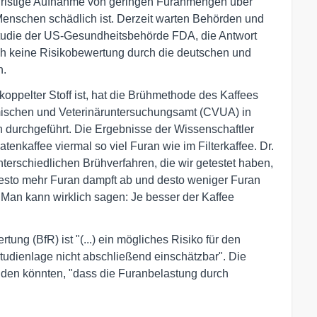
angfristige Aufnahme von geringen Furanmengen über
Menschen schädlich ist. Derzeit warten Behörden und
Studie der US-Gesundheitsbehörde FDA, die Antwort
och keine Risikobewertung durch die deutschen und
n.
koppelter Stoff ist, hat die Brühmethode des Kaffees
emischen und Veterinäruntersuchungsamt (CVUA) in
durchgeführt. Die Ergebnisse der Wissenschaftler
tenkaffee viermal so viel Furan wie im Filterkaffee. Dr.
erschiedlichen Brühverfahren, die wir getestet haben,
, desto mehr Furan dampft ab und desto weniger Furan
 "Man kann wirklich sagen: Je besser der Kaffee
tung (BfR) ist "(...) ein mögliches Risiko für den
tudienlage nicht abschließend einschätzbar". Die
nden könnten, "dass die Furanbelastung durch