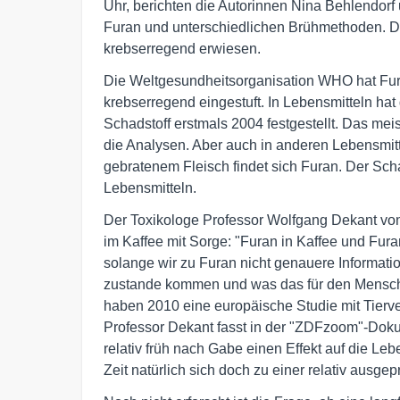
Uhr, berichten die Autorinnen Nina Behlend
Furan und unterschiedlichen Brühmethoden. Der
krebserregend erwiesen.
Die Weltgesundheitsorganisation WHO hat Fur
krebserregend eingestuft. In Lebensmitteln h
Schadstoff erstmals 2004 festgestellt. Das me
die Analysen. Aber auch in anderen Lebensmit
gebratenem Fleisch findet sich Furan. Der Scha
Lebensmitteln.
Der Toxikologe Professor Wolfgang Dekant von
im Kaffee mit Sorge: "Furan in Kaffee und Fura
solange wir zu Furan nicht genauere Informati
zustande kommen und was das für den Mensche
haben 2010 eine europäische Studie mit Tier
Professor Dekant fasst in der "ZDFzoom"-Dok
relativ früh nach Gabe einen Effekt auf die Leb
Zeit natürlich sich doch zu einer relativ ausge