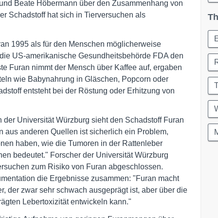
orf und Beate Höbermann über den Zusammenhang von
 Schadstoff hat sich in Tierversuchen als
Th
an 1995 als für den Menschen möglicherweise
at die US-amerikanische Gesundheitsbehörde FDA den
iste Furan nimmt der Mensch über Kaffee auf, ergaben
teln wie Babynahrung in Gläschen, Popcorn oder
dstoff entsteht bei der Röstung oder Erhitzung von
W
 der Universität Würzburg sieht den Schadstoff Furan
n aus anderen Quellen ist sicherlich ein Problem,
M
onen haben, wie die Tumoren in der Rattenleber
n bedeutet." Forscher der Universität Würzburg
versuchen zum Risiko von Furan abgeschlossen.
umentation die Ergebnisse zusammen: "Furan macht
er, der zwar sehr schwach ausgeprägt ist, aber über die
prägten Lebertoxizität entwickeln kann."