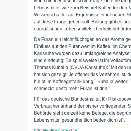
Noch nicht erforscht ist die Frage, ob eine l
Lebensmittel wie zum Beispiel Kaffee für den 
Wissenschaftler auf Ergebnisse einer neuen 
auf diese Frage geben soll. Bislang gibt es n
europäischen Lebensmittelsicherheitsbehörde
Da Furan ein leicht flüchtiger, an das Aroma ge
Einfluss auf den Furanwert im Kaffee. Im Ch
Karlsruhe wurden dazu umfangreiche Analysen 
sind eindeutig: Beispielsweise ist im Vollautoma
Thomas Kuballa (CVUA Karlsruhe): "Mit den unt
hat sich gezeigt: Je offener das Verfahren ist
bleibt im Kaffeegetränk übrig." Kuballa weiter:
schmeckt, desto mehr Furan ist drin."
Für das deutsche Bundesinstitut für Risikobewer
Verbraucher anhand der bisher vorliegenden S
Behörde sieht derzeit keine Belege, die begrü
Lebensmittel gesundheitlich bedenklich ist".
http://twitter.com/ZDF