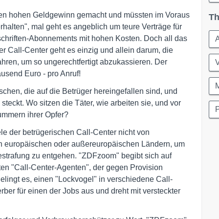
einen hohen Geldgewinn gemacht und müssten im Voraus
Th
alten", mal geht es angeblich um teure Verträge für
chriften-Abonnements mit hohen Kosten. Doch all das
A
r Call-Center geht es einzig und allein darum, die
ahren, um so ungerechtfertigt abzukassieren. Der
ausend Euro - pro Anruf!
hen, die auf die Betrüger hereingefallen sind, und
steckt. Wo sitzen die Täter, wie arbeiten sie, und vor
P
ummern ihrer Opfer?
 der betrügerischen Call-Center nicht von
n europäischen oder außereuropäischen Ländern, um
estrafung zu entgehen. "ZDFzoom" begibt sich auf
nten "Call-Center-Agenten", der gegen Provision
elingt es, einen "Lockvogel" in verschiedene Call-
ber für einen der Jobs aus und dreht mit versteckter