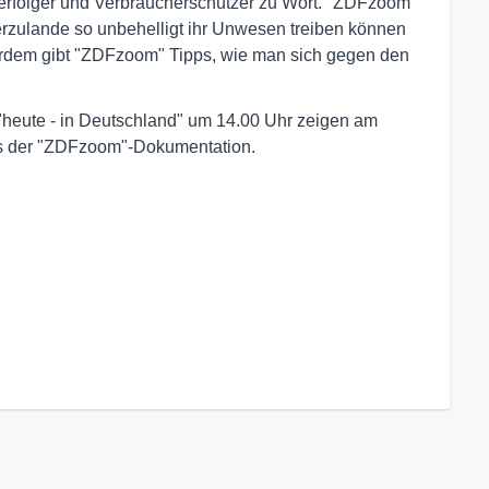
erfolger und Verbraucherschützer zu Wort. "ZDFzoom"
rzulande so unbehelligt ihr Unwesen treiben können
ßerdem gibt "ZDFzoom" Tipps, wie man sich gegen den
heute - in Deutschland" um 14.00 Uhr zeigen am
us der "ZDFzoom"-Dokumentation.