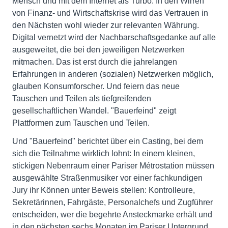
Mensch und mit dem Internet als Turbo. In den Wirren
von Finanz- und Wirtschaftskrise wird das Vertrauen in
den Nächsten wohl wieder zur relevanten Währung.
Digital vernetzt wird der Nachbarschaftsgedanke auf alle
ausgeweitet, die bei den jeweiligen Netzwerken
mitmachen. Das ist erst durch die jahrelangen
Erfahrungen in anderen (sozialen) Netzwerken möglich,
glauben Konsumforscher. Und feiern das neue
Tauschen und Teilen als tiefgreifenden
gesellschaftlichen Wandel. "Bauerfeind" zeigt
Plattformen zum Tauschen und Teilen.
Und "Bauerfeind" berichtet über ein Casting, bei dem
sich die Teilnahme wirklich lohnt: In einem kleinen,
stickigen Nebenraum einer Pariser Métrostation müssen
ausgewählte Straßenmusiker vor einer fachkundigen
Jury ihr Können unter Beweis stellen: Kontrolleure,
Sekretärinnen, Fahrgäste, Personalchefs und Zugführer
entscheiden, wer die begehrte Ansteckmarke erhält und
in den nächsten sechs Monaten im Pariser Untergrund