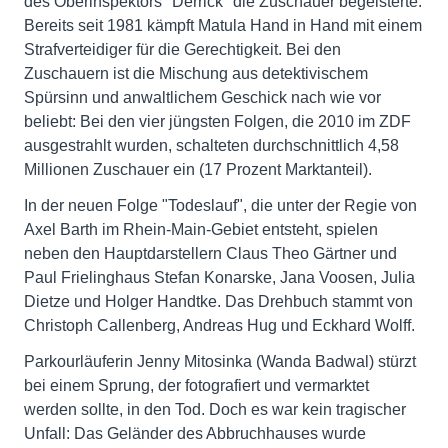
des Oberinspektors "Derrick" die Zuschauer begeisterte.
Bereits seit 1981 kämpft Matula Hand in Hand mit einem
Strafverteidiger für die Gerechtigkeit. Bei den
Zuschauern ist die Mischung aus detektivischem
Spürsinn und anwaltlichem Geschick nach wie vor
beliebt: Bei den vier jüngsten Folgen, die 2010 im ZDF
ausgestrahlt wurden, schalteten durchschnittlich 4,58
Millionen Zuschauer ein (17 Prozent Marktanteil).
In der neuen Folge "Todeslauf", die unter der Regie von
Axel Barth im Rhein-Main-Gebiet entsteht, spielen
neben den Hauptdarstellern Claus Theo Gärtner und
Paul Frielinghaus Stefan Konarske, Jana Voosen, Julia
Dietze und Holger Handtke. Das Drehbuch stammt von
Christoph Callenberg, Andreas Hug und Eckhard Wolff.
Parkourläuferin Jenny Mitosinka (Wanda Badwal) stürzt
bei einem Sprung, der fotografiert und vermarktet
werden sollte, in den Tod. Doch es war kein tragischer
Unfall: Das Geländer des Abbruchhauses wurde