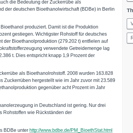
 auch die Bedeutung der Zuckerrübe als
d der deutschen Bioethanolwirtschaft (BDBe) in Berlin
Th
ioethanol produziert. Damit ist die Produktion
zent gestiegen. Wichtigster Rohstoff für deutsches
R
t der Bioethanolproduktion (279.202 t) entfielen auf
okraftstofferzeugung verwendete Getreidemenge lag
386 t. Dies entspricht knapp 1,9 Prozent der
ckerrübe als Bioethanolrohstoff. 2008 wurden 163.828
us Zuckerrüben hergestellt wie im Jahr zuvor mit 23.589
oethanolproduktion gegenüber acht Prozent im Jahr
hanolerzeugung in Deutschland ist gering. Nur drei
s Rohstoffen wie Rückständen der
 des BDBe unter
http://www.bdbe.de/PM_BioethStat.html