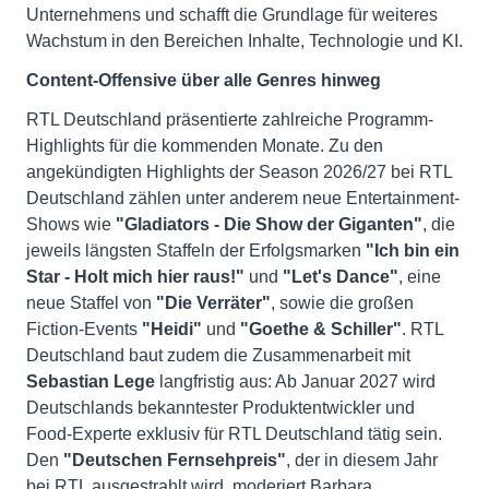
Unternehmens und schafft die Grundlage für weiteres
Wachstum in den Bereichen Inhalte, Technologie und KI.
Content-Offensive über alle Genres hinweg
RTL Deutschland präsentierte zahlreiche Programm-
Highlights für die kommenden Monate. Zu den
angekündigten Highlights der Season 2026/27 bei RTL
Deutschland zählen unter anderem neue Entertainment-
Shows wie
"Gladiators - Die Show der Giganten"
, die
jeweils längsten Staffeln der Erfolgsmarken
"Ich bin ein
Star - Holt mich hier raus!"
und
"Let's Dance"
, eine
neue Staffel von
"Die Verräter"
, sowie die großen
Fiction-Events
"Heidi"
und
"Goethe & Schiller"
. RTL
Deutschland baut zudem die Zusammenarbeit mit
Sebastian Lege
langfristig aus: Ab Januar 2027 wird
Deutschlands bekanntester Produktentwickler und
Food-Experte exklusiv für RTL Deutschland tätig sein.
Den
"Deutschen Fernsehpreis"
, der in diesem Jahr
bei RTL ausgestrahlt wird, moderiert Barbara