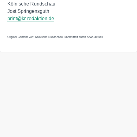
Kölnische Rundschau
Jost Springensguth
print@kr-redaktion.de
Original-Content von: Kölnische Rundschau, übermittelt durch news aktuell