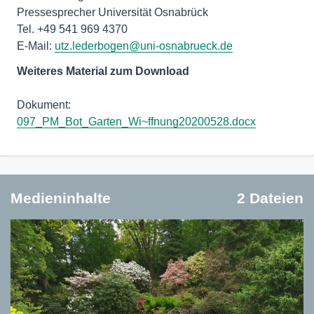
Pressesprecher Universität Osnabrück
Tel. +49 541 969 4370
E-Mail:
utz.lederbogen@uni-osnabrueck.de
Weiteres Material zum Download
Dokument:
097_PM_Bot_Garten_Wi~ffnung20200528.docx
Medieninhalte
2 Dateien