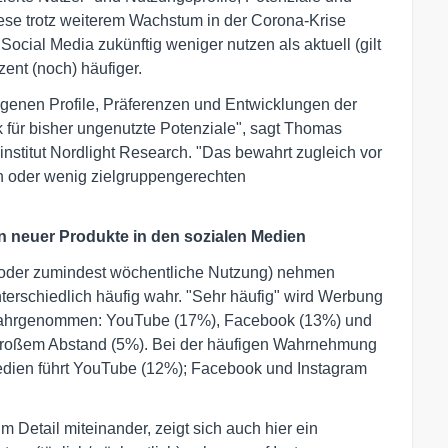
ese trotz weiterem Wachstum in der Corona-Krise
 Social Media zukünftig weniger nutzen als aktuell (gilt
ent (noch) häufiger.
erogenen Profile, Präferenzen und Entwicklungen der
k für bisher ungenutzte Potenziale", sagt Thomas
nstitut Nordlight Research. "Das bewahrt zugleich vor
n oder wenig zielgruppengerechten
euer Produkte in den sozialen Medien
 oder zumindest wöchentliche Nutzung) nehmen
erschiedlich häufig wahr. "Sehr häufig" wird Werbung
wahrgenommen: YouTube (17%), Facebook (13%) und
t großem Abstand (5%). Bei der häufigen Wahrnehmung
edien führt YouTube (12%); Facebook und Instagram
 Detail miteinander, zeigt sich auch hier ein