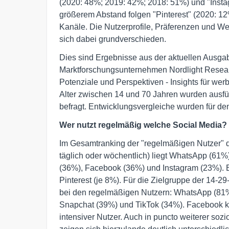
(2020: 48%; 2019: 42%; 2018: 51%) und "Insta
größerem Abstand folgen "Pinterest" (2020: 1
Kanäle. Die Nutzerprofile, Präferenzen und W
sich dabei grundverschieden.
Dies sind Ergebnisse aus der aktuellen Ausga
Marktforschungsunternehmen Nordlight Resear
Potenziale und Perspektiven - Insights für w
Alter zwischen 14 und 70 Jahren wurden ausfüh
befragt. Entwicklungsvergleiche wurden für de
Wer nutzt regelmäßig welche Social Media?
Im Gesamtranking der "regelmäßigen Nutzer" 
täglich oder wöchentlich) liegt WhatsApp (61
(36%), Facebook (36%) und Instagram (23%). Ers
Pinterest (je 8%). Für die Zielgruppe der 14-29
bei den regelmäßigen Nutzern: WhatsApp (81%)
Snapchat (39%) und TikTok (34%). Facebook ko
intensiver Nutzer. Auch in puncto weiterer so