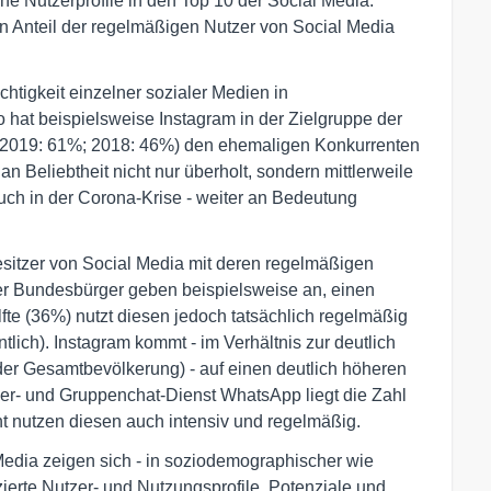
che Nutzerprofile in den Top 10 der Social Media.
 Anteil der regelmäßigen Nutzer von Social Media
chtigkeit einzelner sozialer Medien in
o hat beispielsweise Instagram in der Zielgruppe der
; 2019: 61%; 2018: 46%) den ehemaligen Konkurrenten
 Beliebtheit nicht nur überholt, sondern mittlerweile
auch in der Corona-Krise - weiter an Bedeutung
Besitzer von Social Media mit deren regelmäßigen
der Bundesbürger geben beispielsweise an, einen
fte (36%) nutzt diesen jedoch tatsächlich regelmäßig
lich). Instagram kommt - im Verhältnis zur deutlich
der Gesamtbevölkerung) - auf einen deutlich höheren
er- und Gruppenchat-Dienst WhatsApp liegt die Zahl
nt nutzen diesen auch intensiv und regelmäßig.
Media zeigen sich - in soziodemographischer wie
zierte Nutzer- und Nutzungsprofile, Potenziale und