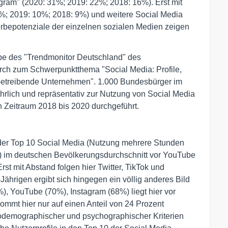
gram" (2020: 31%; 2019: 22%; 2018: 16%). Erst mit
2%; 2019: 10%; 2018: 9%) und weitere Social Media
erbepotenziale der einzelnen sozialen Medien zeigen
be des "Trendmonitor Deutschland" des
ch zum Schwerpunktthema "Social Media: Profile,
erbetreibende Unternehmen". 1.000 Bundesbürger im
rlich und repräsentativ zur Nutzung von Social Media
n Zeitraum 2018 bis 2020 durchgeführt.
der Top 10 Social Media (Nutzung mehrere Stunden
%) im deutschen Bevölkerungsdurchschnitt vor YouTube
t mit Abstand folgen hier Twitter, TikTok und
-Jährigen ergibt sich hingegen ein völlig anderes Bild
, YouTube (70%), Instagram (68%) liegt hier vor
mmt hier nur auf einen Anteil von 24 Prozent
ziodemographischer und psychographischer Kriterien