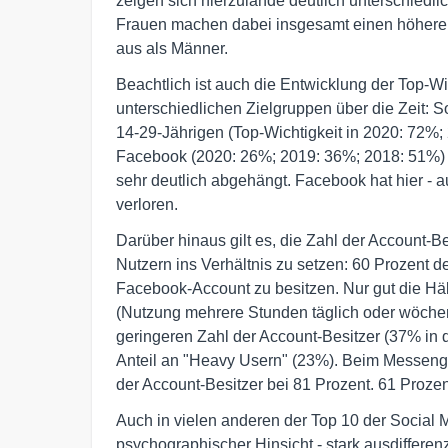
zeigen sich hierzulande deutlich unterschiedli
Frauen machen dabei insgesamt einen höheren
aus als Männer.
Beachtlich ist auch die Entwicklung der Top-Wi
unterschiedlichen Zielgruppen über die Zeit: S
14-29-Jährigen (Top-Wichtigkeit in 2020: 72%
Facebook (2020: 26%; 2019: 36%; 2018: 51%) an
sehr deutlich abgehängt. Facebook hat hier - 
verloren.
Darüber hinaus gilt es, die Zahl der Account-
Nutzern ins Verhältnis zu setzen: 60 Prozent 
Facebook-Account zu besitzen. Nur gut die Häl
(Nutzung mehrere Stunden täglich oder wöchent
geringeren Zahl der Account-Besitzer (37% in 
Anteil an "Heavy Usern" (23%). Beim Messeng
der Account-Besitzer bei 81 Prozent. 61 Proze
Auch in vielen anderen der Top 10 der Social 
psychographischer Hinsicht - stark ausdifferen