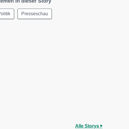
emen in dieser Story
olitik
Presseschau
Alle Storys