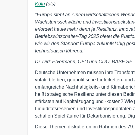
Köln
(ots)
"Europa steht an einem wirtschaftlichen Wende
Wachstumsschwäche und Investitionsrückstand
erfordert heute mehr denn je Resilienz, Innova
Betriebswirtschafter-Tag 2025 bietet die Platt
wie wir den Standort Europa zukunftsfähig gesta
technologisch führend."
Dr. Dirk Elvermann, CFO und CDO, BASF SE
Deutsche Unternehmen müssen ihre Transforma
volatil bleiben, geopolitische Lieferketten- un
umfangreiche Nachhaltigkeits- und Klimabericht
heißt strategische Resilienz unter diesen Be
stärksten auf Kapitalzugang und -kosten? Wie
Liquiditätsreserven und Investitionsprioritäte
schaffen Spielräume für Dekarbonisierung, Dig
Diese Themen diskutieren im Rahmen des 79. 