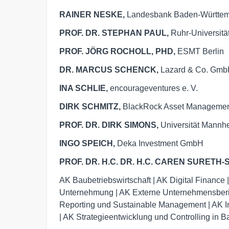
RAINER NESKE,
Landesbank Baden-Württe
PROF. DR. STEPHAN PAUL,
Ruhr-Universit
PROF. JÖRG ROCHOLL, PHD,
ESMT Berlin
DR. MARCUS SCHENCK,
Lazard & Co. Gm
INA SCHLIE,
encourageventures e. V.
DIRK SCHMITZ,
BlackRock Asset Managemen
PROF. DR. DIRK SIMONS,
Universität Mannh
INGO SPEICH,
Deka Investment GmbH
PROF. DR. H.C. DR. H.C. CAREN SURETH
AK Baubetriebswirtschaft | AK Digital Finance
Unternehmung | AK Externe Unternehmensberich
Reporting und Sustainable Management | AK I
| AK Strategieentwicklung und Controlling in 