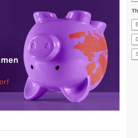
Th
D
S