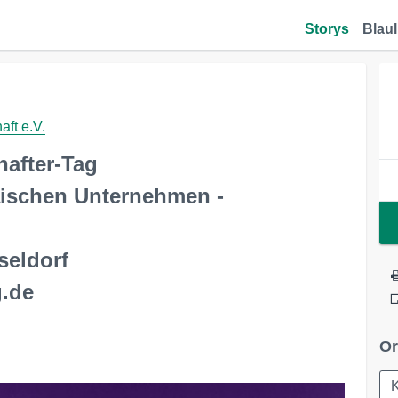
Storys
Blaul
aft e.V.
hafter-Tag
äischen Unternehmen -
seldorf
g.de
Or