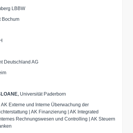
mberg LBBW
ät Bochum
bH
t Deutschland AG
eim
-SLOANE,
Universität Paderborn
 | AK Externe und Interne Überwachung der
terstattung | AK Finanzierung | AK Integrated
nternes Rechnungswesen und Controlling | AK Steuern
Banken