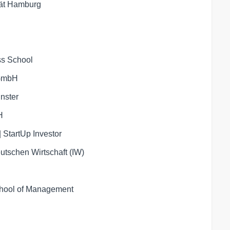
tät Hamburg
n
ss School
 GmbH
nster
H
 StartUp Investor
deutschen Wirtschaft (IW)
ool of Management