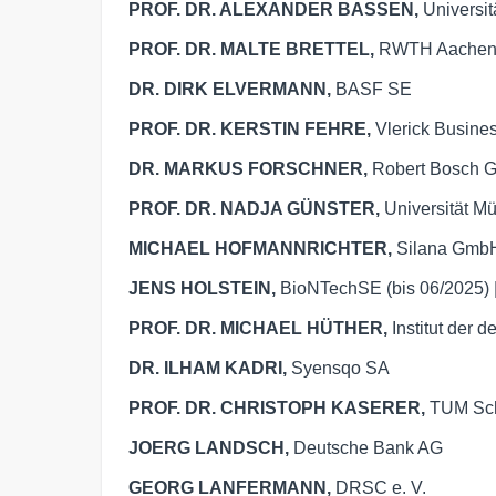
PROF. DR. ALEXANDER BASSEN,
Universi
PROF. DR. MALTE BRETTEL,
RWTH Aache
DR. DIRK ELVERMANN,
BASF SE
PROF. DR. KERSTIN FEHRE,
Vlerick Busine
DR. MARKUS FORSCHNER,
Robert Bosch
PROF. DR. NADJA GÜNSTER,
Universität Mü
MICHAEL HOFMANNRICHTER,
Silana Gmb
JENS HOLSTEIN,
BioNTechSE (bis 06/2025) |
PROF. DR. MICHAEL HÜTHER,
Institut der 
DR. ILHAM KADRI,
Syensqo SA
PROF. DR. CHRISTOPH KASERER,
TUM Sch
JOERG LANDSCH,
Deutsche Bank AG
GEORG LANFERMANN,
DRSC e. V.