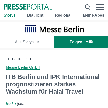
Storys
Blaulicht
Regional
Meine Abos
Alle Storys
Folgen
14.11.2018 – 14:11
Messe Berlin GmbH
ITB Berlin und IPK International
prognostizieren starkes
Wachstum für Halal Travel
Berlin
(ots)