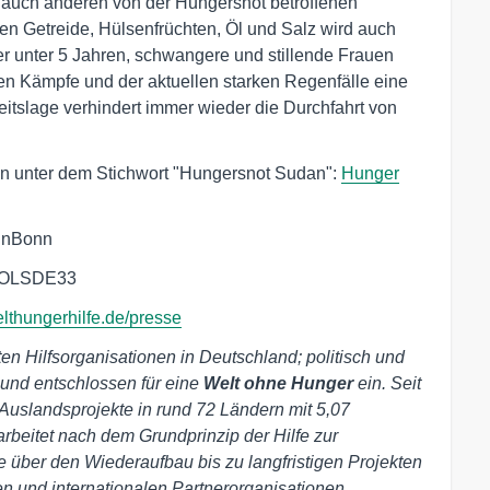
auch anderen von der Hungersnot betroffenen
en Getreide, Hülsenfrüchten, Öl und Salz wird auch
er unter 5 Jahren, schwangere und stillende Frauen
nden Kämpfe und der aktuellen starken Regenfälle eine
itslage verhindert immer wieder die Durchfahrt von
en unter dem Stichwort "Hungersnot Sudan":
Hunger
ölnBonn
 COLSDE33
thungerhilfe.de/presse
ten Hilfsorganisationen in Deutschland; politisch und
 und entschlossen für eine
Welt ohne Hunger
ein. Seit
uslandsprojekte in rund 72 Ländern mit 5,07
arbeitet nach dem Grundprinzip der Hilfe zur
fe über den Wiederaufbau bis zu langfristigen Projekten
n und internationalen Partnerorganisationen.