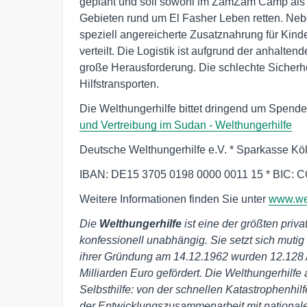
geplant und soll sowohl im ZamZam Camp als 
Gebieten rund um El Fasher Leben retten. Neb
speziell angereicherte Zusatznahrung für Kind
verteilt. Die Logistik ist aufgrund der anhalte
große Herausforderung. Die schlechte Sicherhe
Hilfstransporten.
Die Welthungerhilfe bittet dringend um Spend
und Vertreibung im Sudan - Welthungerhilfe
Deutsche Welthungerhilfe e.V. * Sparkasse K
IBAN: DE15 3705 0198 0000 0011 15 * BIC:
Weitere Informationen finden Sie unter
www.wel
Die
Welthungerhilfe
ist eine der größten priva
konfessionell unabhängig. Sie setzt sich mutig
ihrer Gründung am 14.12.1962 wurden 12.128 A
Milliarden Euro gefördert. Die Welthungerhilfe 
Selbsthilfe: von der schnellen Katastrophenhil
der Entwicklungszusammenarbeit mit nationale