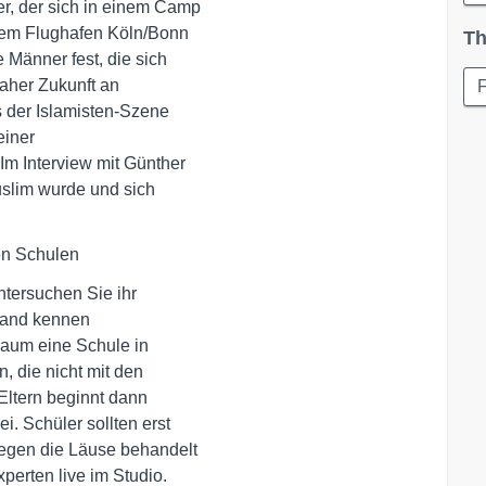
, der sich in einem Camp 

 dem Flughafen Köln/Bonn

Th
änner fest, die sich 

her Zukunft an 

 der Islamisten-Szene 

iner 

m Interview mit Günther

slim wurde und sich 

en Schulen
tersuchen Sie ihr 

land kennen 

aum eine Schule in 

 die nicht mit den 

ltern beginnt dann 

 Schüler sollten erst 

egen die Läuse behandelt 

perten live im Studio.