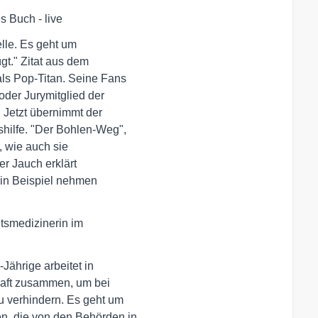
 Buch - live
lle. Es geht um 

t." Zitat aus dem 

s Pop-Titan. Seine Fans 

er Jurymitglied der 

Jetzt übernimmt der 

hilfe. "Der Bohlen-Weg",

 wie auch sie 

r Jauch erklärt 

in Beispiel nehmen 

smedizinerin im 

Jährige arbeitet in

haft zusammen, um bei 

 verhindern. Es geht um 

 die von den Behörden in 
