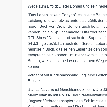
Wege zum Erfolg: Dieter Bohlen und sein neues
"Das Leben ist kein Ponyhof, es ist eine Bauste
Leistung, und wer etwas anderes erzählt, der lüg
neuen Buch von Dieter Bohlen, auch bekannt al
kennen ihn als Sprüchemacher, Hit-Produzent od
RTL-Show "Deutschland sucht den Superstar". 
54-Jährige zusätzlich auch den Bereich Lebens
heißt sein Buch, das seinen Lesern zeigen soll,
erfolgreich sein können. Im Interview mit Günthe
Bohlen, wie sich seine Leser an seinem Weg e
können.
Verdacht auf Kindesmisshandlung: eine Gericht
Einsatz
Bianca Navarro ist Gerichtsmedizinerin. Die 33-
Mainz intensiv mit Polizei und Staatsanwaltsc
jüngsten Verbrechensopfern das Schlimmste zu
Kindesmisshandlung - um Mädchen und Jungen,