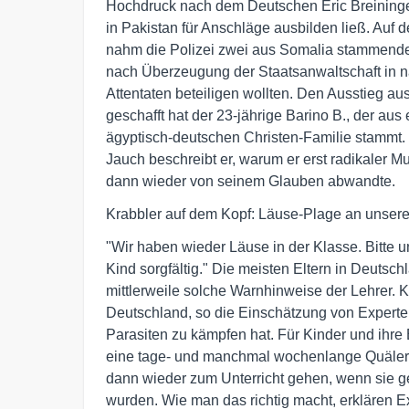
Hochdruck nach dem Deutschen Eric Breininger
in Pakistan für Anschläge ausbilden ließ. Auf
nahm die Polizei zwei aus Somalia stammende M
nach Überzeugung der Staatsanwaltschaft in na
Attentaten beteiligen wollten. Den Ausstieg aus
geschafft hat der 23-jährige Barino B., der aus e
ägyptisch-deutschen Christen-Familie stammt. I
Jauch beschreibt er, warum er erst radikaler Mu
dann wieder von seinem Glauben abwandte.
Krabbler auf dem Kopf: Läuse-Plage an unser
"Wir haben wieder Läuse in der Klasse. Bitte un
Kind sorgfältig." Die meisten Eltern in Deutsch
mittlerweile solche Warnhinweise der Lehrer. K
Deutschland, so die Einschätzung von Experten,
Parasiten zu kämpfen hat. Für Kinder und ihre E
eine tage- und manchmal wochenlange Quälerei.
dann wieder zum Unterricht gehen, wenn sie g
wurden. Wie man das richtig macht, erklären Ex