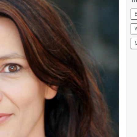
Th
W
M