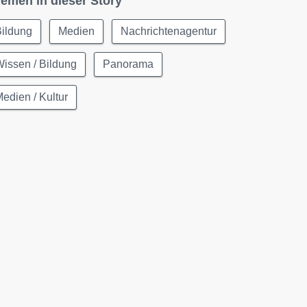
emen in dieser Story
Bildung
Medien
Nachrichtenagentur
issen / Bildung
Panorama
edien / Kultur