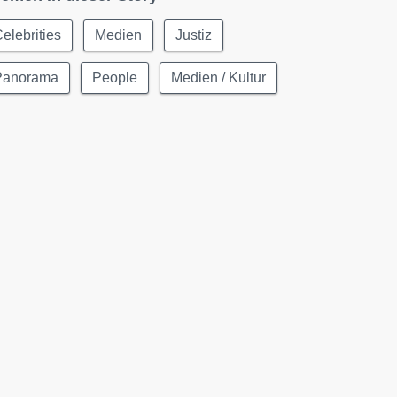
elebrities
Medien
Justiz
Panorama
People
Medien / Kultur