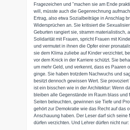
Fragezeichen und "machen sie am Ende praktis
will, müsste auch die Gegenrechnung aufmach
Ertrag, also etwa Sozialbeiträge in Anschlag b
Widersprüchen an. Sie kritisiert die Sexualisi
Geburten rangiert sie, stramm materialistisch, 
Solidarität mit Frauen, spricht Frauen mit Kin
und vermutet in ihnen die Opfer einer pronatali
sie dem Klima zuliebe auf Kinder verzichtet, b
vor dem Knick in der Karriere schützt. Sie beha
um mehr Geld, und verkennt, dass es Paaren oh
ginge. Sie haben trotzdem Nachwuchs und sagen
besitzt dennoch gewissen Wert. Sie provoziert 
ist ein bisschen wie in der Architektur: Wenn da
bleiben alle Gegenstände im Raum blass und f
Seiten beleuchten, gewinnen sie Tiefe und Prof
gehört zur Demokratie wie das Recht auf das o
Anschauung haben. Der Leser darf sich seine 
dürfen verzichten. Und Lehrer dürfen nicht nu