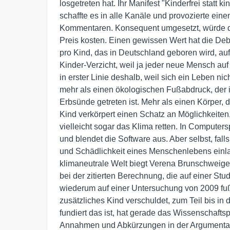
losgetreten hat. Ihr Manifest "Kinderfrei statt k
schaffte es in alle Kanäle und provozierte einen
Kommentaren. Konsequent umgesetzt, würde di
Preis kosten. Einen gewissen Wert hat die De
pro Kind, das in Deutschland geboren wird, au
Kinder-Verzicht, weil ja jeder neue Mensch auf 
in erster Linie deshalb, weil sich ein Leben n
mehr als einen ökologischen Fußabdruck, der in
Erbsünde getreten ist. Mehr als einen Körper, der
Kind verkörpert einen Schatz an Möglichkeiten
vielleicht sogar das Klima retten. In Computer
und blendet die Software aus. Aber selbst, fal
und Schädlichkeit eines Menschenlebens einla
klimaneutrale Welt biegt Verena Brunschweige
bei der zitierten Berechnung, die auf einer St
wiederum auf einer Untersuchung von 2009 fuß
zusätzliches Kind verschuldet, zum Teil bis in
fundiert das ist, hat gerade das Wissenschafts
Annahmen und Abkürzungen in der Argumentat