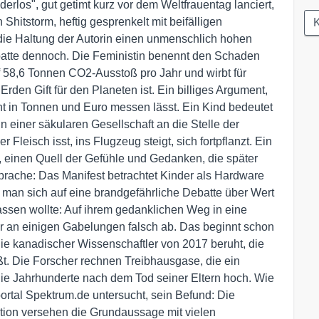
inderlos", gut getimt kurz vor dem Weltfrauentag lanciert,
 Shitstorm, heftig gesprenkelt mit beifälligen
K
e Haltung der Autorin einen unmenschlich hohen
batte dennoch. Die Feministin benennt den Schaden
f 58,6 Tonnen CO2-Ausstoß pro Jahr und wirbt für
Erden Gift für den Planeten ist. Ein billiges Argument,
icht in Tonnen und Euro messen lässt. Ein Kind bedeutet
 einer säkularen Gesellschaft an die Stelle der
 Fleisch isst, ins Flugzeug steigt, sich fortpflanzt. Ein
, einen Quell der Gefühle und Gedanken, die später
sprache: Das Manifest betrachtet Kinder als Hardware
ls man sich auf eine brandgefährliche Debatte über Wert
ssen wollte: Auf ihrem gedanklichen Weg in eine
r an einigen Gabelungen falsch ab. Das beginnt schon
udie kanadischer Wissenschaftler von 2017 beruht, die
t. Die Forscher rechnen Treibhausgase, die ein
 die Jahrhunderte nach dem Tod seiner Eltern hoch. Wie
portal Spektrum.de untersucht, sein Befund: Die
ion versehen die Grundaussage mit vielen