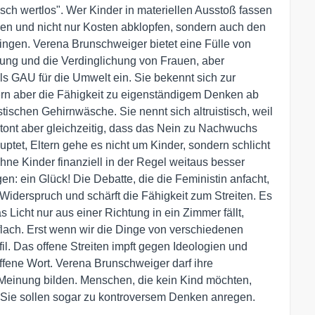
ch wertlos". Wer Kinder in materiellen Ausstoß fassen
en und nicht nur Kosten abklopfen, sondern auch den
ringen. Verena Brunschweiger bietet eine Fülle von
erung und die Verdinglichung von Frauen, aber
als GAU für die Umwelt ein. Sie bekennt sich zur
dern aber die Fähigkeit zu eigenständigem Denken ab
stischen Gehirnwäsche. Sie nennt sich altruistisch, weil
etont aber gleichzeitig, dass das Nein zu Nachwuchs
uptet, Eltern gehe es nicht um Kinder, sondern schlicht
ne Kinder finanziell in der Regel weitaus besser
: ein Glück! Die Debatte, die die Feministin anfacht,
Widerspruch und schärft die Fähigkeit zum Streiten. Es
s Licht nur aus einer Richtung in ein Zimmer fällt,
lach. Erst wenn wir die Dinge von verschiedenen
il. Das offene Streiten impft gegen Ideologien und
ffene Wort. Verena Brunschweiger darf ihre
Meinung bilden. Menschen, die kein Kind möchten,
r: Sie sollen sogar zu kontroversem Denken anregen.