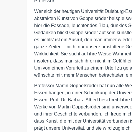
Professur.
Wer sich der heutigen Universität Duisburg-E
abstrakten Kunst von Goppelsröder beispiels
hier die Fassade, leuchtendes Blau, dunkles 
Gedanken blickt Goppelsröder auf sein künstleri
es nichts‘ ist ein Ausruf, den man immer wiede
ganze Zeiten – nicht nur unsere umstrittene G
Wirklichkeit! Sie sucht auf ihre Weise Wahrheit
insofern, dass man sich ihrer nicht im Gefühl 
Um von einem Vorurteil zu einem Urteil zu gela
wünschte mir, mehr Menschen betrachteten eine
Professor Martin Goppelsröder hat nun alle Werk
Essen hängen, in einer Schenkung der Universit
Essen, Prof. Dr. Barbara Albert beschreibt ihre 
Werke von Martin Goppelsröder sind unverwech
und ihrer Geschichte verbunden. Ich freue mi
dass Kunst, die mit der Universität verbunden is
prägt unsere Universität, und sie wird zugleic