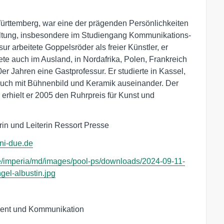
Württemberg, war eine der prägenden Persönlichkeiten
ltung, insbesondere im Studiengang Kommunikations-
 arbeitete Goppelsröder als freier Künstler, er
ete auch im Ausland, in Nordafrika, Polen, Frankreich
0er Jahren eine Gastprofessur. Er studierte in Kassel,
 auch mit Bühnenbild und Keramik auseinander. Der
r erhielt er 2005 den Ruhrpreis für Kunst und
in und Leiterin Ressort Presse
ni-due.de
e/imperia/md/images/pool-ps/downloads/2024-09-11-
el-albustin.jpg
ent und Kommunikation
