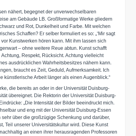
ssen nähert, begegnet der unverwechselbaren
weise am Gebäude LB. Großformatige Werke gliedern
Schwarz und Rot, Dunkelheit und Farbe. Mit welchen
sches Schaffen? Er selber formuliert es so: „‘Mir sagt
r vor Kunstwerken hören kann. Mit ihm lassen sich
egenwart – ohne weitere Reue abtun. Kunst schafft
, Achtung, Respekt, Rücksicht. Achtung vielleicht
eines ausdrücklichen Wahrheitsbesitzes nähern kann.
ngen, braucht es Zeit, Geduld, Aufmerksamkeit. Ich
 künstlerische Arbeit länger als einen Augenblick.“
e, die bereits an oder in der Universität Duisburg-
ät übereignet. Die Rektorin der Universität Duisburg-
Eindrücke: „Die Intensität der Bilder beeindruckt mich.
selbar und eng mit der Universität Duisburg-Essen
ch sehr über die großzügige Schenkung und darüber,
t, Teil unserer Universitätskultur wird. Diese Kunst
h nachhaltig an einen ihrer herausragenden Professoren