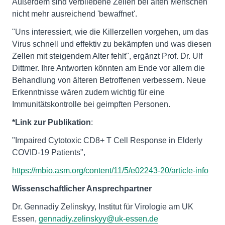
Außerdem sind verbliebene Zellen bei alten Menschen
nicht mehr ausreichend 'bewaffnet'.
"Uns interessiert, wie die Killerzellen vorgehen, um das
Virus schnell und effektiv zu bekämpfen und was diesen
Zellen mit steigendem Alter fehlt", ergänzt Prof. Dr. Ulf
Dittmer. Ihre Antworten könnten am Ende vor allem die
Behandlung von älteren Betroffenen verbessern. Neue
Erkenntnisse wären zudem wichtig für eine
Immunitätskontrolle bei geimpften Personen.
*Link zur Publikation
:
"Impaired Cytotoxic CD8+ T Cell Response in Elderly
COVID-19 Patients",
https://mbio.asm.org/content/11/5/e02243-20/article-info
Wissenschaftlicher Ansprechpartner
Dr. Gennadiy Zelinskyy, Institut für Virologie am UK
Essen,
gennadiy.zelinskyy@uk-essen.de