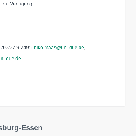
r zur Verfügung.
 0203/37 9-2495,
niko.maas@uni-due.de
,
ni-due.de
isburg-Essen