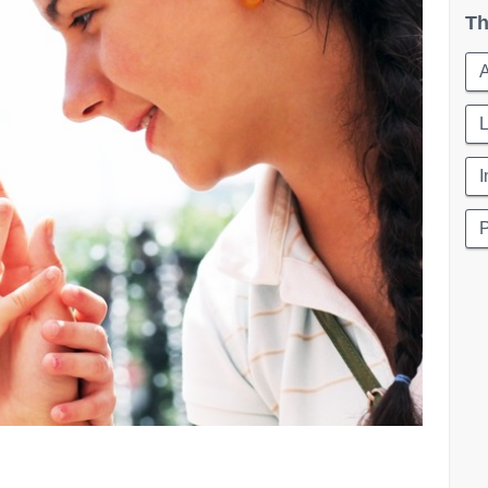
Th
A
L
I