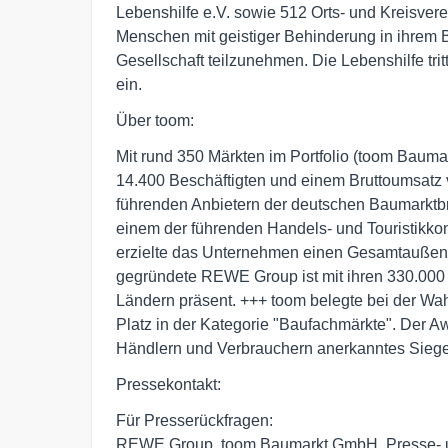
Lebenshilfe e.V. sowie 512 Orts- und Kreisve
Menschen mit geistiger Behinderung in ihrem B
Gesellschaft teilzunehmen. Die Lebenshilfe trit
ein.
Über toom:
Mit rund 350 Märkten im Portfolio (toom Bauma
14.400 Beschäftigten und einem Bruttoumsatz v
führenden Anbietern der deutschen Baumarkt
einem der führenden Handels- und Touristikko
erzielte das Unternehmen einen Gesamtaußenu
gegründete REWE Group ist mit ihren 330.000 
Ländern präsent. +++ toom belegte bei der Wa
Platz in der Kategorie "Baufachmärkte". Der A
Händlern und Verbrauchern anerkanntes Siegel
Pressekontakt:
Für Presserückfragen:
REWE Group, toom Baumarkt GmbH, Presse- und