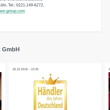
öln, Tel.: 0221-149-6272,
ewe-group.com
kt GmbH
26.10.2016 – 10:35