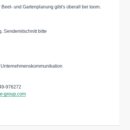
r Beet- und Gartenplanung gibt's überall bei toom.
 Sendemitschnitt bitte

 Unternehmenskommunikation
149-976272
e-group.com