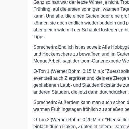
Ganz so hart war der letzte Winter ja nicht. T
Frühling, auf die ersten sonnigen, warmen Tage
kann. Und alle, die einen Garten oder eine gro
können sie doch endlich wieder buddeln und pf
aber gleich wild mit der Schaufel loslegen, gib
Tipps.
Sprecherin: Endlich ist es soweit: Alle Hobbyg
und Heckenschere zu bewaffnen und im Garten 
Menge Arbeit, sagt der toom-Gartenexperte W
O-Ton 1 (Werner Böhm, 0:15 Min.): "Zuerst so
eventuell auch Ziergräser und kleinere Zierge
gebliebenen Laub- und Staudenrückstände zurü
anderen Stauden, die jetzt dann durchdrücken.
Sprecherin: Außerdem kann man auch schon d
warmen Frühlingstagen fröhlich zu sprießen be
O-Ton 2 (Werner Böhm, 0:20 Min.): "Hier sollten
einfach durch Haken, Zupfen et cetera. Damit v