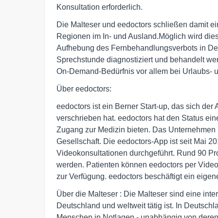
Konsultation erforderlich.
Die Malteser und eedoctors schließen damit ei
Regionen im In- und Ausland.Möglich wird di
Aufhebung des Fernbehandlungsverbots in Deut
Sprechstunde diagnostiziert und behandelt we
On-Demand-Bedürfnis vor allem bei Urlaubs- u
Über eedoctors:
eedoctors ist ein Berner Start-up, das sich de
verschrieben hat. eedoctors hat den Status eine
Zugang zur Medizin bieten. Das Unternehmen ri
Gesellschaft. Die eedoctors-App ist seit Mai 2
Videokonsultationen durchgeführt. Rund 90 Pro
werden. Patienten können eedoctors per Video
zur Verfügung. eedoctors beschäftigt ein eige
Über die Malteser : Die Malteser sind eine inter
Deutschland und weltweit tätig ist. In Deutsch
Menschen in Notlagen - unabhängig von deren R