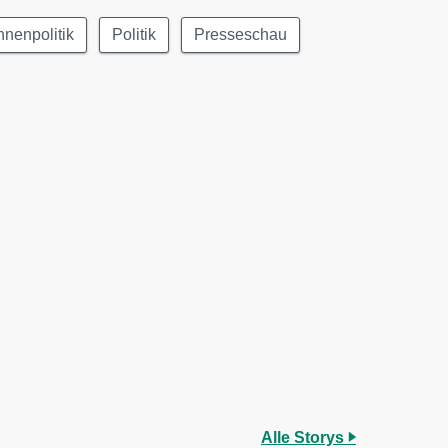
nnenpolitik
Politik
Presseschau
Alle Storys