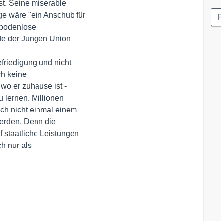
st. Seine miserable 

e wäre "ein Anschub für

P
 bodenlose 

de der Jungen Union 

h keine 

o er zuhause ist - 

lernen. Millionen 

ch nicht einmal einem 

rden. Denn die 

staatliche Leistungen 

 nur als 
