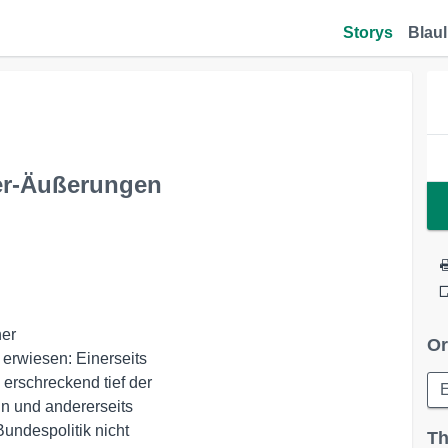
Storys
Blaul
er-Äußerungen
er

Or
erwiesen: Einerseits 

erschreckend tief der 

 und andererseits 

undespolitik nicht 

Th