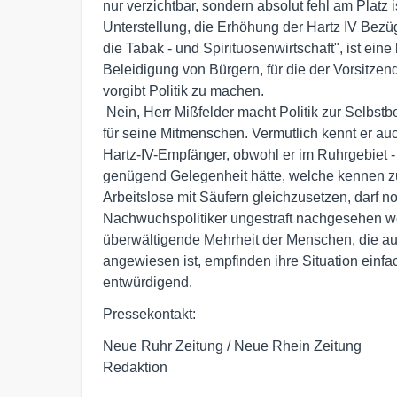
nur verzichtbar, sondern absolut fehl am Platz i
Unterstellung, die Erhöhung der Hartz IV Bezüg
die Tabak - und Spirituosenwirtschaft", ist eine
Beleidigung von Bürgern, für die der Vorsitzen
vorgibt Politik zu machen.

 Nein, Herr Mißfelder macht Politik zur Selbstbefriedigung und nicht 

für seine Mitmenschen. Vermutlich kennt er auc
Hartz-IV-Empfänger, obwohl er im Ruhrgebiet - w
genügend Gelegenheit hätte, welche kennen zu 
Arbeitslose mit Säufern gleichzusetzen, darf no
Nachwuchspolitiker ungestraft nachgesehen we
überwältigende Mehrheit der Menschen, die auf 
angewiesen ist, empfinden ihre Situation einfach
entwürdigend.
Pressekontakt:
Neue Ruhr Zeitung / Neue Rhein Zeitung
Redaktion