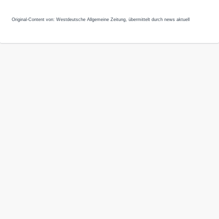
Original-Content von: Westdeutsche Allgemeine Zeitung, übermittelt durch news aktuell