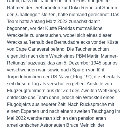
Damit, dass die Taucher bei ihren Forschungen im
Rahmen der Dreharbeiten zur Doku-Reihe auf Spuren
der „Challenger“ stoßen, hatte niemand gerechnet. Das
Team hatte Anfang März 2022 zunächst damit
begonnen, vor der Küste Floridas mutmaßliche
Wrackteile zu untersuchen, wobei sich eines dieser
Wracks außerhalb des Bermudadreiecks vor der Küste
von Cape Canaveral befand. Die Taucher suchten
eigentlich nach dem Wrack eines PBM Martin Mariner-
Rettungsflugzeugs, das am 5. Dezember 1945 spurlos
verschwunden war, sowie nach Spuren von fünf
Torpedobombern der US Navy („Flug 19“), die ebenfalls
seit diesem Tag als verschollen gelten. Anstelle von
Flugzeugtrümmern aus der Zeit des Zweiten Weltkriegs
entdeckte das Team dann jedoch ein Wrackteil eines
Flugobjekts aus neuerer Zeit. Nach Rücksprache mit
einem Experten und nach einem zweiten Tauchgang im
Mai 2022 wandte man sich an den pensionierten
amerikanischen Astronauten Bruce Melnick, der