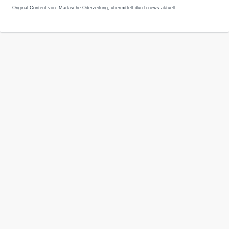
Original-Content von: Märkische Oderzeitung, übermittelt durch news aktuell