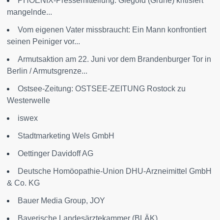
PHOENIX-Pressemitteilung: Giegold (Grüne) kritisiert
mangelnde...
Vom eigenen Vater missbraucht: Ein Mann konfrontiert
seinen Peiniger vor...
Armutsaktion am 22. Juni vor dem Brandenburger Tor in
Berlin / Armutsgrenze...
Ostsee-Zeitung: OSTSEE-ZEITUNG Rostock zu
Westerwelle
iswex
Stadtmarketing Wels GmbH
Oettinger Davidoff AG
Deutsche Homöopathie-Union DHU-Arzneimittel GmbH
& Co. KG
Bauer Media Group, JOY
Bayerische Landesärztekammer (BLÄK)