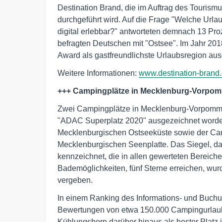
Destination Brand, die im Auftrag des Touri
durchgeführt wird. Auf die Frage "Welche Urlau
digital erlebbar?" antworteten demnach 13 P
befragten Deutschen mit "Ostsee". Im Jahr 201
Award als gastfreundlichste Urlaubsregion aus
Weitere Informationen:
www.destination-brand
+++ Campingplätze in Mecklenburg-Vorpom
Zwei Campingplätze in Mecklenburg-Vorpomme
"ADAC Superplatz 2020" ausgezeichnet worde
Mecklenburgischen Ostseeküste sowie der Cam
Mecklenburgischen Seenplatte. Das Siegel, d
kennzeichnet, die in allen gewerteten Bereiche
Bademöglichkeiten, fünf Sterne erreichen, wur
vergeben.
In einem Ranking des Informations- und Buch
Bewertungen von etwa 150.000 Campingurlaube
Kühlungsborn darüber hinaus als bester Platz 