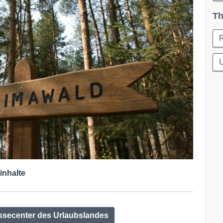
Th
U
inhalte
ssecenter des Urlaubslandes