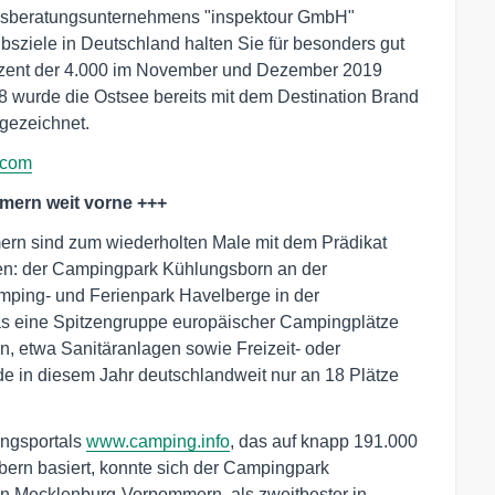
smusberatungsunternehmens "inspektour GmbH"
bsziele in Deutschland halten Sie für besonders gut
rozent der 4.000 im November und Dezember 2019
8 wurde die Ostsee bereits mit dem Destination Brand
gezeichnet.
.com
mern weit vorne +++
rn sind zum wiederholten Male mit dem Prädikat
n: der Campingpark Kühlungsborn an der
ping- und Ferienpark Havelberge in der
as eine Spitzengruppe europäischer Campingplätze
n, etwa Sanitäranlagen sowie Freizeit- oder
de in diesem Jahr deutschlandweit nur an 18 Plätze
ungsportals
www.camping.info
, das auf knapp 191.000
rn basiert, konnte sich der Campingpark
in Mecklenburg-Vorpommern, als zweitbester in